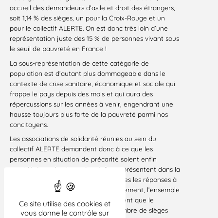
accueil des demandeurs d’asile et droit des étrangers,
soit 1,14 % des sièges, un pour la Croix-Rouge et un
pour le collectif ALERTE. On est donc très loin d’une
représentation juste des 15 % de personnes vivant sous
le seuil de pauvreté en France !
La sous-représentation de cette catégorie de
population est d’autant plus dommageable dans le
contexte de crise sanitaire, économique et sociale qui
frappe le pays depuis des mois et qui aura des
répercussions sur les années à venir, engendrant une
hausse toujours plus forte de la pauvreté parmi nos
concitoyens.
Les associations de solidarité réunies au sein du
collectif ALERTE demandent donc à ce que les
personnes en situation de précarité soient enfin
considérées selon le poids qu’elles représentent dans la
société civile, pour construire avec elles les réponses à
apporter à la pauvreté, et plus globalement, l’ensemble
des politiques publiques. Elles regrettent que le
Ce site utilise des cookies et
gouvernement n’ait pas dédié un nombre de sièges
vous donne le contrôle sur