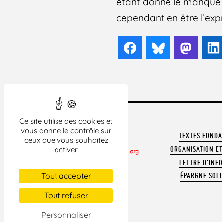
étant donné le manque d
cependant en être l’expr
Facebook
Bluesky
Mast
Ce site utilise des cookies et
vous donne le contrôle sur
TEXTES FOND
ceux que vous souhaitez
ORGANISATION ET
activer
LETTRE D'INF
CONTACTER LA LDH
Tout accepter
ÉPARGNE SOLI
REVUE DE PRESSE
ARCHIVES
Tout refuser
MENTIONS LÉGALES
Personnaliser