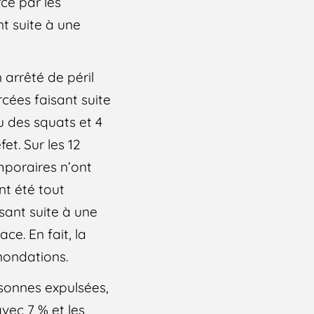
ce par les
nt suite à une
arrêté de péril
rcées faisant suite
u des squats et 4
fet. Sur les 12
mporaires n’ont
nt été tout
isant suite à une
ce. En fait, la
inondations.
rsonnes expulsées,
vec 7 % et les