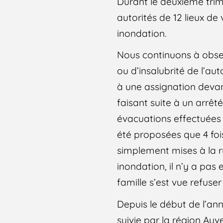
Durant le deuxième trim
autorités de 12 lieux de 
inondation.
Nous continuons à obser
ou d’insalubrité de l’au
à une assignation devant
faisant suite à un arrêté 
évacuations effectuées 
été proposées que 4 fois
simplement mises à la ru
inondation, il n’y a pas
famille s’est vue refuse
Depuis le début de l’an
suivie par la région Auv