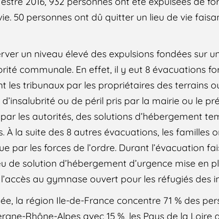
estre 2016, 932 personnes ont été expulsées de for
vie. 50 personnes ont dû quitter un lieu de vie faisa
ver un niveau élevé des expulsions fondées sur un 
torité communale. En effet, il y eut 8 évacuations fo
 les tribunaux par les propriétaires des terrains o
d’insalubrité ou de péril pris par la mairie ou le pré
par les autorités, des solutions d’hébergement te
. À la suite des 8 autres évacuations, les familles o
e par les forces de l’ordre. Durant l’évacuation fa
 eu de solution d’hébergement d’urgence mise en pla
r l’accès au gymnase ouvert pour les réfugiés des 
née, la région Ile-de-France concentre 71 % des pe
ergne-Rhône-Alpes avec 15 %, les Pays de la Loire a