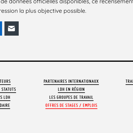
e données officielles disponibles, ce recensemen
ession la plus objective possible.
odon
LinkedIn
E-mail
ATEURS
PARTENAIRES INTERNATIONAUX
TRA
 STATUTS
LDH EN RÉGION
OS LDH
LES GROUPES DE TRAVAIL
DAIRE
OFFRES DE STAGES / EMPLOIS