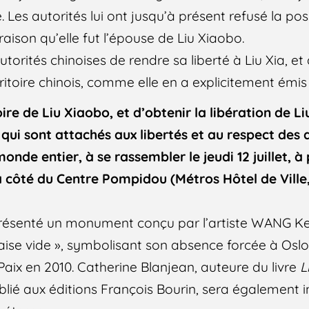
Les autorités lui ont jusqu’à présent refusé la poss
raison qu’elle fut l’épouse de Liu Xiaobo.
rités chinoises de rendre sa liberté à Liu Xia, et
rritoire chinois, comme elle en a explicitement émis 
re de Liu Xiaobo, et d’obtenir la libération de Li
 qui sont attachés aux libertés et au respect des
de entier, à se rassembler le jeudi 12 juillet, à 
 à côté du Centre Pompidou (Métros Hôtel de Vill
présenté un monument conçu par l’artiste WANG K
aise vide », symbolisant son absence forcée à Oslo,
Paix en 2010. Catherine Blanjean, auteure du livre
L
ublié aux éditions François Bourin, sera également in