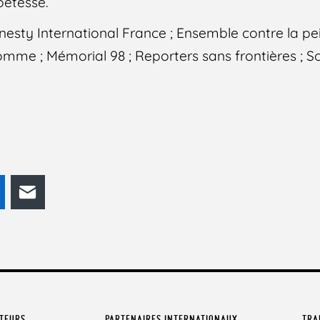
oétesse.
esty International France ; Ensemble contre la pe
Homme ; Mémorial 98 ; Reporters sans frontières ; So
odon
LinkedIn
E-mail
ATEURS
PARTENAIRES INTERNATIONAUX
TRA