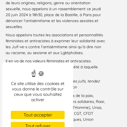
de leurs origines, religions, genre ou orientation
sexuelle, nous appelons à un rassemblement ce jeudi
20 juin 2024 à 18h30, place de la Bastille, à Paris pour
dénoncer l’antisémitisme et les violences sexistes et
sexuelles.
Nous appelons toutes les associations et personnalités
féministes et antiracistes à exprimer leur solidarité avec
les Juif-ve-s contre l’antisémitisme ainsi qu’à dire non
au racisme, au sexisme et aux Lgbtphobies.
Il en va de nos valeurs féministes et antiracistes
fondamentales, fondements de la société à laquelle
nous aspirons.
«
Quand vous entendez dire du mal des juifs, tendez
Ce site utilise des cookies et
l’oreille on parle de vous
» Frantz Fanon
vous donne le contrôle sur
ceux que vous souhaitez
Signataires :
SOS Racisme, Guerrières de la paix,
activer
Fondation des femmes, CNDF, Femmes solidaires, Raar,
Mrap, Fage, LDH (Ligue des droits de l’Homme), Unsa,
Unef, Golem, Osez le féminisme, FIDL, CGT, CFDT
Tout accepter
Education formation recherches publiques, Union
étudiante.
Tout refuser