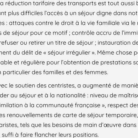
a réduction tarifaire des transports est tout aussi 
nt plus difficiles l’accès à un séjour digne dans no
 : attaques contre le droit à la vie familiale via l
res de séjour pour ce motif ; contrôle accru de l’im
efuser ou retirer un titre de séjour ; instauration 
ment du délit de « séjour irrégulier ». Même chose 
able et régulière pour l’obtention de prestations so
en particulier des familles et des femmes.
avec le soutien des centristes, a augmenté de man
er au séjour et à la nationalité : niveau de maîtri
milation à la communauté française », respect des
des renouvellements de carte de séjour temporaire,
taristes, tels que les besoins de main d’œuvre dans 
suffi à faire flancher leurs positions.