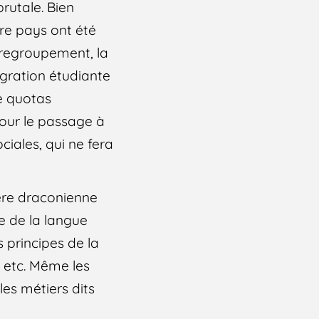
brutale. Bien
tre pays ont été
e regroupement, la
migration étudiante
de quotas
pour le passage à
ciales, qui ne fera
ière draconienne
se de la langue
 principes de la
 etc. Même les
les métiers dits