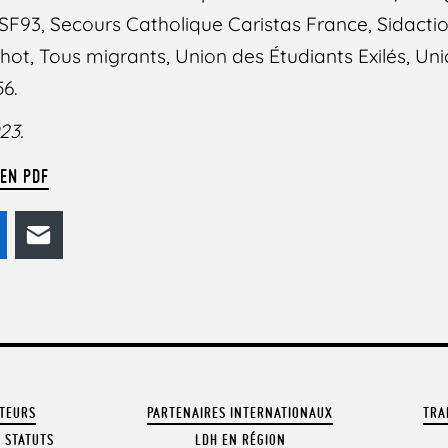
 RESF93, Secours Catholique Caristas France, Sidacti
Thot, Tous migrants, Union des Étudiants Exilés, Un
56.
23.
 EN PDF
odon
LinkedIn
E-mail
ATEURS
PARTENAIRES INTERNATIONAUX
TRA
 STATUTS
LDH EN RÉGION