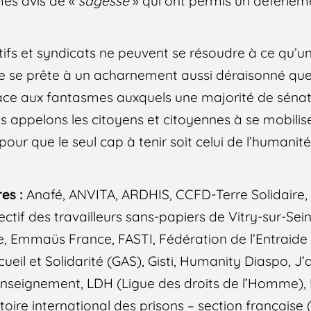
és avis de «
sagesse
» qui ont permis un déferleme
tifs et syndicats ne peuvent se résoudre à ce qu’un
le se prête à un acharnement aussi déraisonné qu
Face aux fantasmes auxquels une majorité de sénat
s appelons les citoyens et citoyennes à se mobilise
pour que le seul cap à tenir soit celui de l’humanité
res :
Anafé, ANVITA, ARDHIS, CCFD-Terre Solidaire,
ectif des travailleurs sans-papiers de Vitry-sur-Sei
ole, Emmaüs France, FASTI, Fédération de l’Entraide
ueil et Solidarité (GAS), Gisti, Humanity Diaspo, J’a
’Enseignement, LDH (Ligue des droits de l’Homme),
re international des prisons – section française (