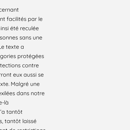
ncernant
 facilités par le
ainsi été reculée
ersonnes sans une
 Le texte a
tégories protégées
otections contre
rront eux aussi se
exte. Malgré une
exilées dans notre
e-là
’a tantôt
 tantôt laissé