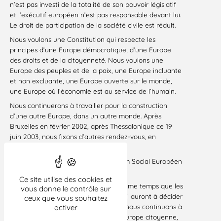
n’est pas investi de la totalité de son pouvoir législatif
et l’exécutif européen n’est pas responsable devant lui.
Le droit de participation de la société civile est réduit.
Nous voulons une Constitution qui respecte les
principes d’une Europe démocratique, d’une Europe
des droits et de la citoyenneté. Nous voulons une
Europe des peuples et de la paix, une Europe incluante
et non excluante, une Europe ouverte sur le monde,
une Europe où l’économie est au service de l’humain.
Nous continuerons à travailler pour la construction
d’une autre Europe, dans un autre monde. Après
Bruxelles en février 2002, après Thessalonique ce 19
juin 2003, nous fixons d’autres rendez-vous, en
particulier :
du 12 au 14 Septembre 2003 au Forum Social Européen
de Paris – Saint-Denis.
Ce site utilise des cookies et
au mois de Décembre à Rome, en même temps que les
vous donne le contrôle sur
chefs de gouvernement de l’Union qui auront à décider
ceux que vous souhaitez
de la Constitution, pour montrer que nous continuons à
activer
lutter pour imposer un projet d’une Europe citoyenne,