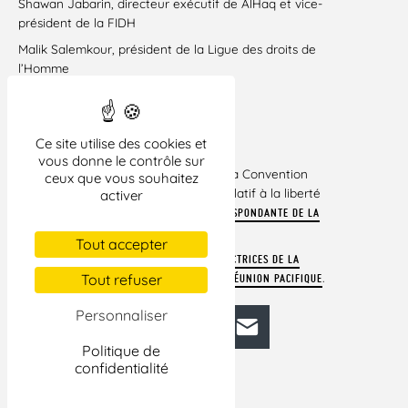
Shawan Jabarin, directeur exécutif de AlHaq et vice-
président de la FIDH
Malik Salemkour, président de la Ligue des droits de
l’Homme
Paris, Ramallah, le 18 Mai 2021
Ce site utilise des cookies et
vous donne le contrôle sur
Voir notamment l’article 11 de la Convention
[1]
ceux que vous souhaitez
européenne des droits de l’homme relatif à la liberté
activer
d’assemblée et la
JURISPRUDENCE CORRESPONDANTE DE LA
.
COUR EUROPÉENNE DES DROITS DE L’HOMME
Tout accepter
Voir notamment les
[2]
LIGNES DIRECTRICES DE LA
.
Tout refuser
COMMISSION DE VENISE SUR LA LIBERTÉ DE RÉUNION PACIFIQUE
Personnaliser
Facebook
Bluesky
Mastodon
LinkedIn
E-mail
Politique de
confidentialité