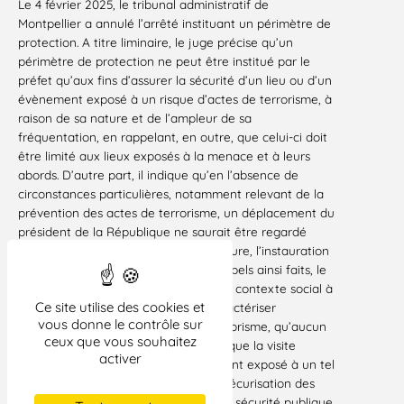
Le 4 février 2025, le tribunal administratif de
Montpellier a annulé l’arrêté instituant un périmètre de
protection. A titre liminaire, le juge précise qu’un
périmètre de protection ne peut être institué par le
préfet qu’aux fins d’assurer la sécurité d’un lieu ou d’un
évènement exposé à un risque d’actes de terrorisme, à
raison de sa nature et de l’ampleur de sa
fréquentation, en rappelant, en outre, que celui-ci doit
être limité aux lieux exposés à la menace et à leurs
abords. D’autre part, il indique qu’en l’absence de
circonstances particulières, notamment relevant de la
prévention des actes de terrorisme, un déplacement du
président de la République ne saurait être regardé
comme justifiant à lui seul, par sa nature, l’instauration
d’un périmètre de protection. Ces rappels ainsi faits, le
juge annule l’arrêté aux motifs que le contexte social à
Ce site utilise des cookies et
la date de l’arrêté ne suffit pas à caractériser
vous donne le contrôle sur
l’existence d’un risque d’actes de terrorisme, qu’aucun
ceux que vous souhaitez
élément n’est rapporté pour justifier que la visite
activer
présidentielle constituait un événement exposé à un tel
risque et, qu’enfin, les impératifs de sécurisation des
lieux pour prévenir toute atteinte à la sécurité publique