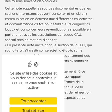
des raisons souvent idéologiques.
Cette note rappelle les sources documentaires que les
sections intéressées peuvent consulter et en obtenir
communication en écrivant aux différentes collectivités
et administrations d’Etat pour établir leurs diagnostics
locaux et consolider leurs revendications si possible en
partenariat avec les associations du réseau CAU,
spécialisées en matière d’habitat.
• La présente note invite chaque section de la LDH, qui
souhaiterait s’investir sur ce sujet, à établir, sur le
territoire sur lequel elle rayonne, un recensement des
besoins, un état des lieux des logements existants et
manquants.
• S’informer précisément sur le mal logement : à ce
Ce site utilise des cookies et
titre, les sections peuvent se reporter au rapport
vous donne le contrôle sur
annuel de l’état du mal-logement en France de la
ceux que vous souhaitez
Fondation Abbé Pierre et au rapport annuel de la
activer
Fédération des associations d’accueil et de réinsertion
sociale (Fas/Fnars) pour en saisir les aspects et les
Tout accepter
enjeux.
Paris, juillet 2019
Tout refuser