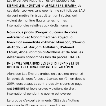
Les expert-e-s Nations unies ont plusieurs fois
et
de
EXPRIMÉ LEUR INQUIÉTUDE
APPELÉ À LA LIBÉRATION
ces défenseur-e-s sans que rien ne soit fait. Les EAU
doivent mettre fin à ces détention injustes, qui
violent de manière flagrante les normes
internationales relatives aux droits humains.
Nous vous prions d’exiger, au cours de votre
entretien avec Mohammed ben Zayed, la
libération immédiate d’Ahmed Mansoor, d’Amina
Al-Abdouli et Maryam Al-Balushi
,
d’Ahmed
Etoum, AbdelRahman al-Nahhass et de tous les
défenseurs condamnés lors du procès UAE 94.
B- GRAVES VIOLATIONS DES DROITS HUMAINS ET DU
DROIT INTERNATIONAL HUMANITAIRE AU YÉMEN
Alors que Les Emirats arabes unis avaient annoncé
le retrait de leurs forces présentes au Yémen depuis
2019, leurs attaques contre des civils dans ce pays
ont
et leurs graves violations du droit
CONTINUÉ
international pendant la guerre est avérée.
Le groupe d’experts éminents (GEE) des Nations
unies sur le Yémen a mis en lumière les