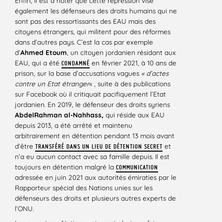
Enfin, il est à noter que cette répression vise
également les défenseurs des droits humains qui ne
sont pas des ressortissants des EAU mais des
citoyens étrangers, qui militent pour des réformes
dans d’autres pays. C’est la cas par exemple
d’
Ahmed Etoum
, un citoyen jordanien résidant aux
EAU, qui a été
en février 2021, à 10 ans de
CONDAMNÉ
prison, sur la base d’accusations vagues
« d’actes
contre un Etat étranger
« , suite à des publications
sur Facebook où il critiquait pacifiquement l’Etat
jordanien. En 2019, le défenseur des droits syriens
AbdelRahman al-Nahhass,
qui réside aux EAU
depuis 2013, a été arrêté et maintenu
arbitrairement en détention pendant 13 mois avant
d’être
et
TRANSFÉRÉ DANS UN LIEU DE DÉTENTION SECRET
n’a eu aucun contact avec sa famille depuis. Il est
toujours en détention malgré la
COMMUNICATION
adressée en juin 2021 aux autorités émiraties par le
Rapporteur spécial des Nations unies sur les
défenseurs des droits et plusieurs autres experts de
l’ONU.