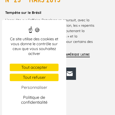
Tempête sur le Brésil
L’enquête sur l’affaire Petrobras se poursuit, avec la
délation comme méthode d’investigation, les « repentis
» continuant de dénoncer à tout va, soutenant la
pratique d’arrestations « sans preuves » et la
Ce site utilise des cookies et
prolongation de la prison préventive pour certains des
vous donne le contrôle sur
mis en examen…
ceux que vous souhaitez
activer
Pour lire la suite
TÉLÉCHARGER LA LETTRE AMÉRIQUE LATINE
N°29
Tout accepter
Facebook
Bluesky
Mastodon
LinkedIn
E-mail
Tout refuser
Personnaliser
Politique de
confidentialité