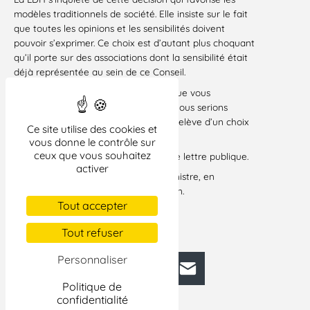
modèles traditionnels de société. Elle insiste sur le fait
que toutes les opinions et les sensibilités doivent
pouvoir s’exprimer. Ce choix est d’autant plus choquant
qu’il porte sur des associations dont la sensibilité était
déjà représentée au sein de ce Conseil.
Je veux croire, Madame la Ministre, que vous
rapporterez cette mesure. A défaut, nous serions
amenés à penser que votre décision relève d’un choix
Ce site utilise des cookies et
idéologique et partisan.
vous donne le contrôle sur
ceux que vous souhaitez
Vous comprendrez que je rende cette lettre publique.
activer
Je vous prie de croire, Madame la Ministre, en
l’assurance de ma haute considération.
Tout accepter
Michel Tubiana
Paris, le 18 septembre 2002
Tout refuser
Personnaliser
Facebook
Bluesky
Mastodon
LinkedIn
E-mail
Politique de
confidentialité