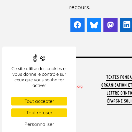
recours.
Facebook
Bluesky
Mast
Ce site utilise des cookies et
vous donne le contrôle sur
TEXTES FOND
ceux que vous souhaitez
ORGANISATION ET
activer
LETTRE D'INF
CONTACTER LA LDH
Tout accepter
ÉPARGNE SOLI
REVUE DE PRESSE
ARCHIVES
Tout refuser
MENTIONS LÉGALES
Personnaliser