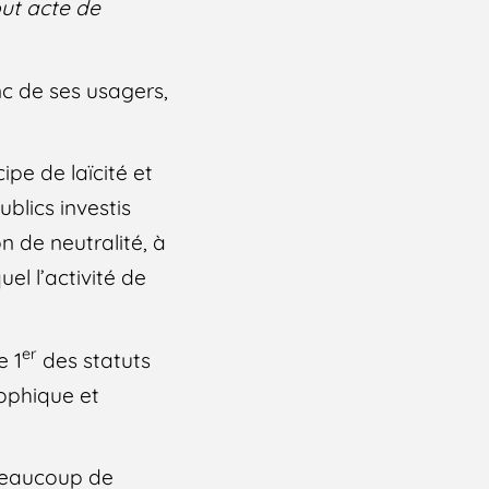
out acte de
onc de ses usagers,
ipe de laïcité et
blics investis
n de neutralité, à
el l’activité de
er
e 1
des statuts
sophique et
 beaucoup de