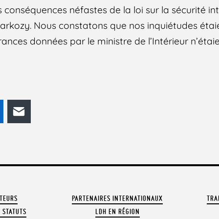
conséquences néfastes de la loi sur la sécurité in
as Sarkozy. Nous constatons que nos inquiétudes éta
rances données par le ministre de l’Intérieur n’ét
odon
LinkedIn
E-mail
ATEURS
PARTENAIRES INTERNATIONAUX
TRA
 STATUTS
LDH EN RÉGION