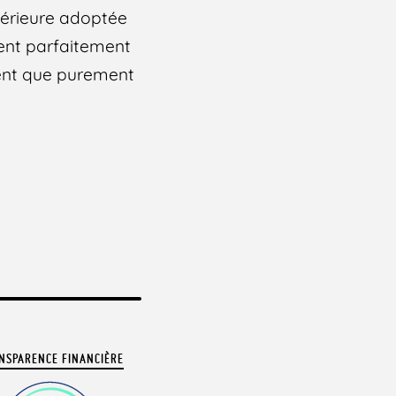
térieure adoptée
ient parfaitement
aient que purement
NSPARENCE FINANCIÈRE