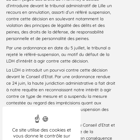
d’introduire devant le tribunal administratif de Lille un
recours en annulation, assorti d’un référé suspension,
contre cette décision en soulevant notamment la
violation des principes de légalité des délits et des
peines, des droits de la défense, de responsabilité
personnelle et de personnalité des peines.
Par une ordonnance en date du 5 juillet, le tribunal a
rejeté le référé-suspension, au motif du défaut de la
LDH d’intérêt à agir contre cette décision.
La LDH a introduit un pourvoi contre cette décision
devant le Conseil d’Etat. Par une ordonnance rendue
ce 24 juin, la haute juridiction administrative a fait droit
à notre requête en reconnaissant notre intérêt à agir
contre ce type de mesure et a suspendu la mesure
contestée au regard des imprécisions quant aux
circonstances pouvant conduire à la suspension des
aides sociales facultatives.
La LDH se félicite de cette décision du Conseil d’Etat et
Ce site utilise des cookies et
entend également rappeler le principe de la
vous donne le contrôle sur
personnalité des peines pour refuser en conséquence