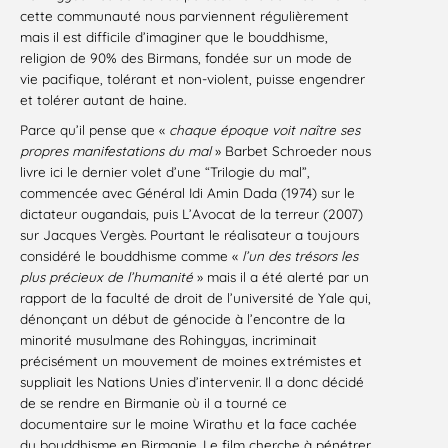
cette communauté nous parviennent régulièrement
mais il est difficile d’imaginer que le bouddhisme,
religion de 90% des Birmans, fondée sur un mode de
vie pacifique, tolérant et non-violent, puisse engendrer
et tolérer autant de haine.
Parce qu’il pense que «
chaque époque voit naître ses
propres manifestations du mal
» Barbet Schroeder nous
livre ici le dernier volet d’une “Trilogie du mal”,
commencée avec Général Idi Amin Dada (1974) sur le
dictateur ougandais, puis L’Avocat de la terreur (2007)
sur Jacques Vergès. Pourtant le réalisateur a toujours
considéré le bouddhisme comme «
l’un des trésors les
plus précieux de l’humanité
» mais il a été alerté par un
rapport de la faculté de droit de l’université de Yale qui,
dénonçant un début de génocide à l’encontre de la
minorité musulmane des Rohingyas, incriminait
précisément un mouvement de moines extrémistes et
suppliait les Nations Unies d’intervenir. Il a donc décidé
de se rendre en Birmanie où il a tourné ce
documentaire sur le moine Wirathu et la face cachée
du bouddhisme en Birmanie. Le film cherche à pénétrer