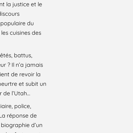
la justice et le
discours
 populaire du
es cuisines des
êtés, battus,
ur ? Il n’a jamais
ient de revoir la
eurtre et subit un
 de l’Utah…
aire, police,
. La réponse de
e biographie d’un