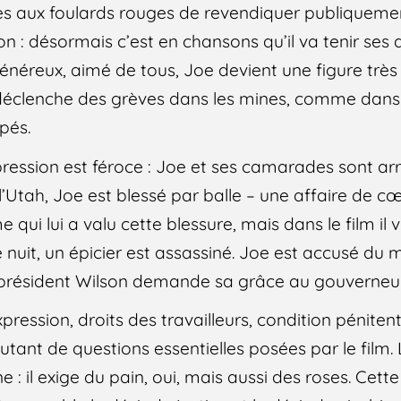
aux foulards rouges de revendiquer publiquement 
ion : désormais c’est en chansons qu’il va tenir ses 
généreux, aimé de tous, Joe devient une figure très
éclenche des grèves dans les mines, comme dans l
pés.
épression est féroce : Joe et ses camarades sont arr
l’Utah, Joe est blessé par balle – une affaire de cœ
ui lui a valu cette blessure, mais dans le film il v
 nuit, un épicier est assassiné. Joe est accusé du m
 président Wilson demande sa grâce au gouverneur
pression, droits des travailleurs, condition pénitenti
autant de questions essentielles posées par le film
 : il exige du pain, oui, mais aussi des roses. Cett