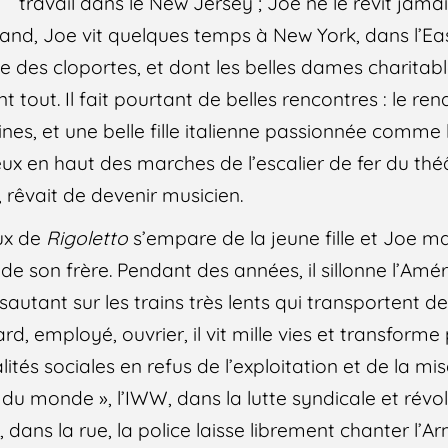
travail dans le New Jersey ; Joe ne le revit jamai
land, Joe vit quelques temps à New York, dans l’Ea
des cloportes, et dont les belles dames charitable
 tout. Il fait pourtant de belles rencontres : le ren
nes, et une belle fille italienne passionnée comme l
ux en haut des marches de l’escalier de fer du théâ
 rêvait de devenir musicien.
ux de
Rigoletto
s’empare de la jeune fille et Joe m
 de son frère. Pendant des années, il sillonne l’Amé
 sautant sur les trains très lents qui transportent 
d, employé, ouvrier, il vit mille vies et transform
ités sociales en refus de l’exploitation et de la mis
s du monde », l’IWW, dans la lutte syndicale et révol
 dans la rue, la police laisse librement chanter l’