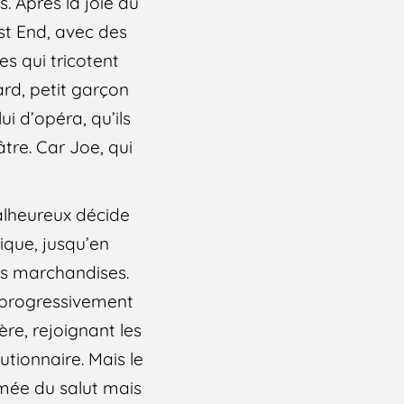
s. Après la joie du
st End, avec des
s qui tricotent
ard, petit garçon
ui d’opéra, qu’ils
tre. Car Joe, qui
alheureux décide
rique, jusqu’en
des marchandises.
e progressivement
ère, rejoignant les
utionnaire. Mais le
Armée du salut mais