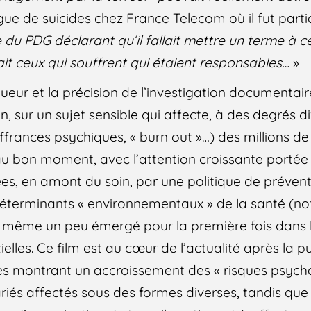
ague de suicides chez France Telecom où il fut part
 du PDG déclarant qu’il fallait mettre un terme à c
ait ceux qui souffrent qui étaient responsables…
»
gueur et la précision de l’investigation documentair
n, sur un sujet sensible qui affecte, à des degrés di
rances psychiques, « burn out »…) des millions de s
 au bon moment, avec l’attention croissante portée
tées, en amont du soin, par une politique de préven
déterminants « environnementaux » de la santé (
i a même un peu émergé pour la première fois dan
ielles. Ce film est au cœur de l’actualité après la p
tes montrant un accroissement des « risques psych
ariés affectés sous des formes diverses, tandis qu