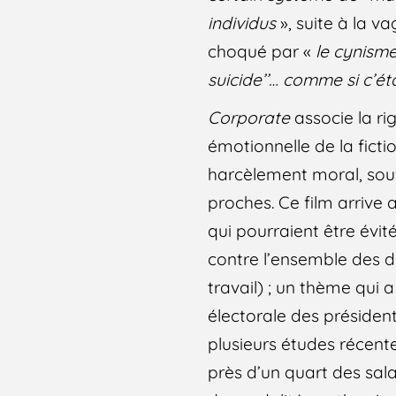
individus
», suite à la v
choqué par «
le cynisme
suicide’’… comme si c’ét
Corporate
associe la ri
émotionnelle de la fictio
harcèlement moral, souff
proches. Ce film arrive
qui pourraient être évi
contre l’ensemble des 
travail) ; un thème qu
électorale des président
plusieurs études récen
près d’un quart des sal