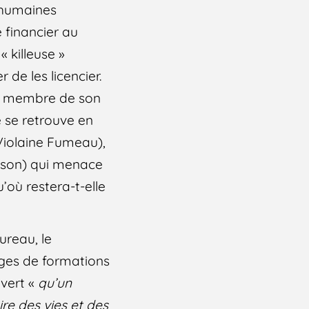
 humaines
 financier au
 killeuse »
de les licencier.
un membre de son
e se retrouve en
 (Violaine Fumeau),
ilson) qui menace
’où restera-t-elle
ureau, le
ages de formations
uvert «
qu’un
re des vies et des