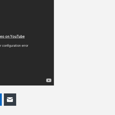
odon
LinkedIn
E-mail