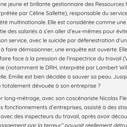
ne jeune et brillante gestionnaire des Ressources
rétée par Céline Sallette), responsable du service
été multinationale. Elle est considérée comme une «
e des salariés à s’en aller d’eux-mêmes pour éviter 
on service, avec le suicide par défenestration d’
 à faire démissionner, une enquête est ouverte. Ell
 faire face à la pression de l’inspectrice du travail
chie (notamment le DRH, interprété par Lambert W
lle. Emilie est bien décidée à sauver sa peau. Jusqu
ire totalement dévouée à son entreprise ?
er long-métrage, avec son coscénariste Nicolas Fle
es fonctionnements d’entreprises, assisté à des st
 avec des inspecteurs du travail, après avoir déco
nagement par la terreur’’ pouvait réellement détrui