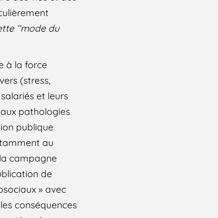
iculièrement
ette ‘‘mode du
e à la force
vers (stress,
alariés et leurs
 aux pathologies
tion publique
notamment au
s la campagne
ublication de
osociaux » avec
e les conséquences