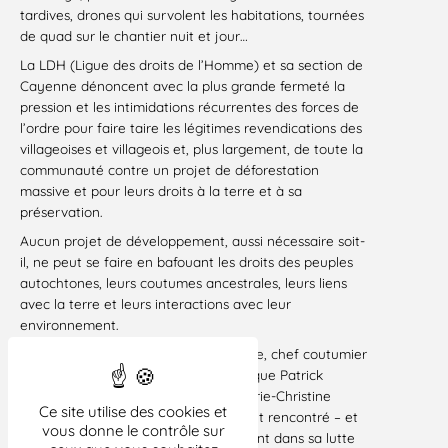
tardives, drones qui survolent les habitations, tournées
de quad sur le chantier nuit et jour…
La LDH (Ligue des droits de l’Homme) et sa section de
Cayenne dénoncent avec la plus grande fermeté la
pression et les intimidations récurrentes des forces de
l’ordre pour faire taire les légitimes revendications des
villageoises et villageois et, plus largement, de toute la
communauté contre un projet de déforestation
massive et pour leurs droits à la terre et à sa
préservation.
Aucun projet de développement, aussi nécessaire soit-
il, ne peut se faire en bafouant les droits des peuples
autochtones, leurs coutumes ancestrales, leurs liens
avec la terre et leurs interactions avec leur
environnement.
Nous nous joignons au Yopoto Sjabere, chef coutumier
du village Prospérité ATOPO WePe – que Patrick
Baudouin, président de la LDH, et Marie-Christine
Ce site utilise des cookies et
Vergiat, vice-présidente de la LDH, ont rencontré – et
vous donne le contrôle sur
aux nombreuses voix qui le soutiennent dans sa lutte