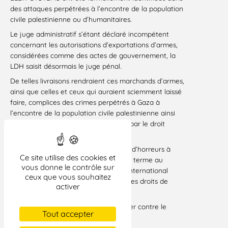
des attaques perpétrées à l’encontre de la population
civile palestinienne ou d’humanitaires.
Le juge administratif s’étant déclaré incompétent
concernant les autorisations d’exportations d’armes,
considérées comme des actes de gouvernement, la
LDH saisit désormais le juge pénal.
De telles livraisons rendraient ces marchands d’armes,
ainsi que celles et ceux qui auraient sciemment laissé
faire, complices des crimes perpétrés à Gaza à
l’encontre de la population civile palestinienne ainsi
que des autres personnes protégées par le droit
international humanitaire.
Chaque jour qui passe charrie son lot d’horreurs à
Ce site utilise des cookies et
Gaza. Il est nécessaire qu’il soit mis un terme au
vous donne le contrôle sur
sentiment d’impunité et que le droit international
ceux que vous souhaitez
humanitaire et le droit international des droits de
activer
l’Homme soient respectés.
La LDH n’aura de cesse de se mobiliser contre le
Tout accepter
génocide en cours.