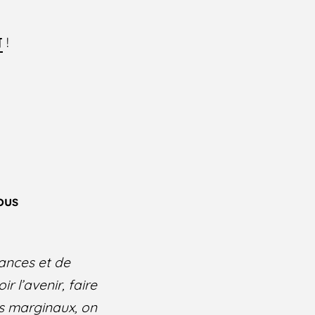
!
T
ous
rances et de
ir l’avenir, faire
es marginaux, on