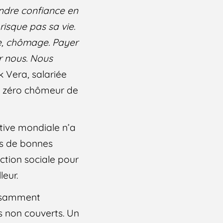
rendre confiance en
 risque pas sa vie.
te, chômage. Payer
ur nous. Nous
k Vera, salariée
es zéro chômeur de
ctive mondiale n’a
ns de bonnes
ction sociale pour
leur.
fisamment
s non couverts. Un