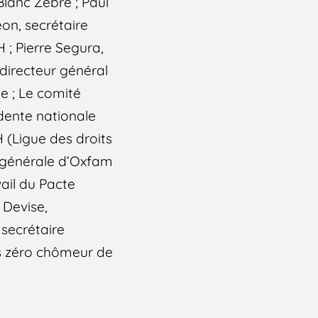
lanc Zèbre ; Paul
on, secrétaire
 ; Pierre Segura,
 directeur général
e ; Le comité
idente nationale
 (Ligue des droits
e générale d’Oxfam
vail du Pacte
 Devise,
 secrétaire
es zéro chômeur de