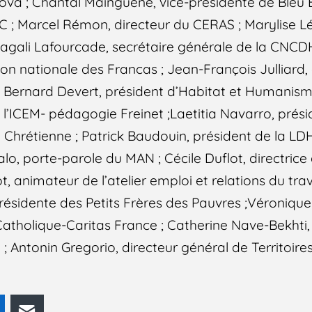
va ; Chantal Mainguené, vice-présidente de Bleu B
SC ; Marcel Rémon, directeur du CERAS ; Marylise Lé
agali Lafourcade, secrétaire générale de la CNCDH
on nationale des Francas ; Jean-François Julliard,
 Bernard Devert, président d’Habitat et Humanism
 l’ICEM- pédagogie Freinet ;Laetitia Navarro, prés
 Chrétienne ; Patrick Baudouin, président de la LDH
alo, porte-parole du MAN ; Cécile Duflot, directric
ot, animateur de l’atelier emploi et relations du tra
résidente des Petits Frères des Pauvres ;Véronique
atholique-Caritas France ; Catherine Nave-Bekhti,
 Antonin Gregorio, directeur général de Territoir
odon
LinkedIn
E-mail