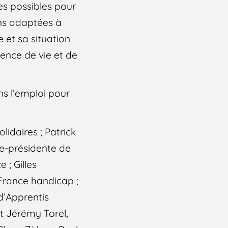
es possibles pour
ons adaptées à
 et sa situation
ience de vie et de
ns l’emploi pour
idaires ; Patrick
ce-présidente de
 ; Gilles
 France handicap ;
d’Apprentis
et Jérémy Torel,