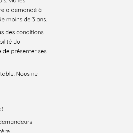
s, via les
stère a demandé à
 de moins de 3 ans.
fus des conditions
ilité du
e de présenter ses
table. Nous ne
 !
s demandeurs
tère.