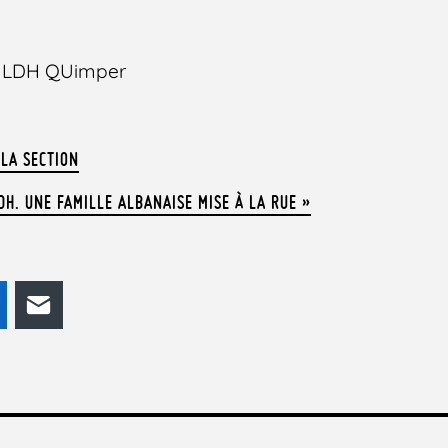
la LDH QUimper
 LA SECTION
DH. UNE FAMILLE ALBANAISE MISE À LA RUE »
odon
LinkedIn
E-mail