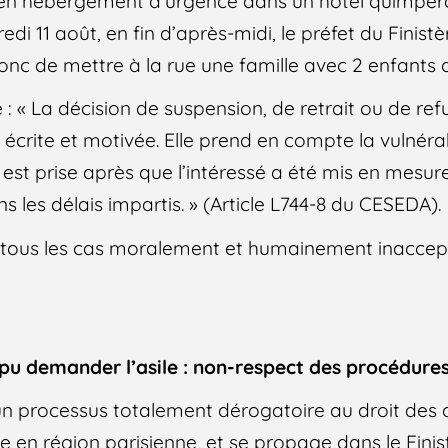
ci en hébergement d’urgence dans un hôtel quimpéroi
redi 11 août, en fin d’après-midi, le préfet du Fini
 donc de mettre à la rue une famille avec 2 enfants
re : « La décision de suspension, de retrait ou de re
t écrite et motivée. Elle prend en compte la vulnérab
est prise après que l’intéressé a été mis en mesur
s les délais impartis. » (Article L744-8 du CESEDA).
s tous les cas moralement et humainement inaccep
 pu demander l’asile : non-respect des procédures
un processus totalement dérogatoire au droit de
ce en région parisienne, et se propage dans le Finis