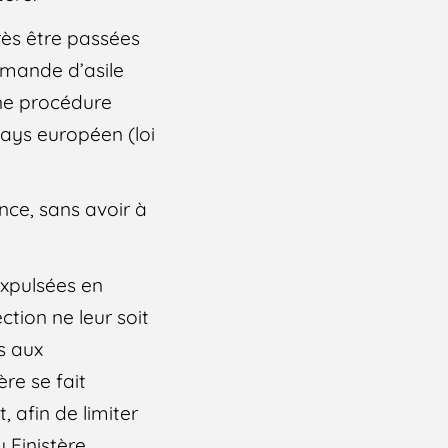
rès être passées
emande d’asile
une procédure
pays européen (loi
nce, sans avoir à
xpulsées en
tion ne leur soit
ts aux
re se fait
 afin de limiter
Finistère,