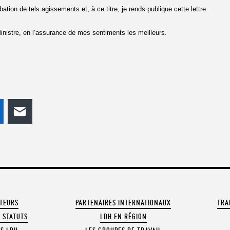
ion de tels agissements et, à ce titre, je rends publique cette lettre.
Ministre, en l’assurance de mes sentiments les meilleurs.
odon
LinkedIn
E-mail
ATEURS
PARTENAIRES INTERNATIONAUX
TRA
 STATUTS
LDH EN RÉGION