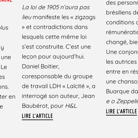
des person
La loi de 1905 n’aura pas
brésiliens d
lieu
manifeste les « zigzags
conditions d
» et contradictions dans
plus
rémunérati
lesquels cette même loi
changé, bie
s’est construite. C’est une
 y
Une conjonc
leçon pour aujourd’hui.
 une
les autrices
Daniel Boitier,
 Le
entre en r
coresponsable du groupe
es
une chanso
de travail LDH « Laïcité », a
ns.
Buarque da
interrogé son auteur, Jean
er en
e o Zeppel
Baubérot, pour
H&L
.
de
LIRE L’ARTICLE
LIRE L’ARTICLE