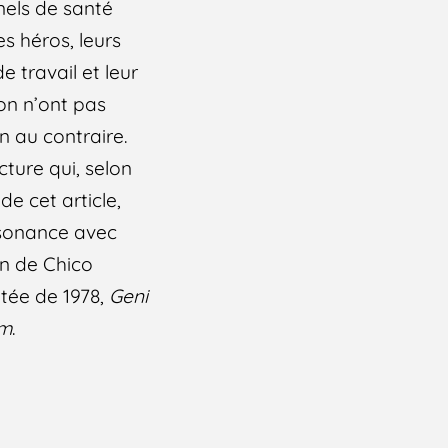
nels de santé
es héros, leurs
e travail et leur
on n’ont pas
n au contraire.
ture qui, selon
 de cet article,
ésonance avec
n de Chico
tée de 1978,
Geni
im
.