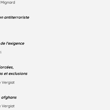
 Mignard
n antiterroriste
de l’exigence
i
forcées,
ns et exclusions
e Vergiat
s afghans
e Vergiat