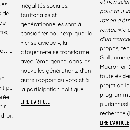
et non scie
ues
inégalités sociales,
pour tout i
s de
territoriales et
raison d’êt
 de
générationnelles sont à
rentabilité 
tre,
considérer pour expliquer la
d’un march
« crise civique », la
propos, ten
ettre
citoyenneté se transforme
Guillaume 
avec l’émergence, dans les
Macron en 
nouvelles générations, d’un
toute évide
de
autre rapport au vote et à
projet de lo
ait pu
la participation politique.
programma
érée
LIRE L’ARTICLE
pluriannuell
nir
recherche (
droit
LIRE L’ARTICLE
e