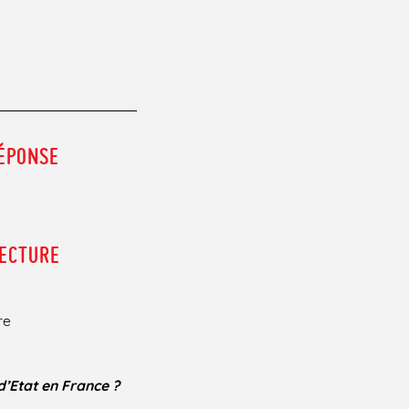
RÉPONSE
LECTURE
re
d’Etat en France ?