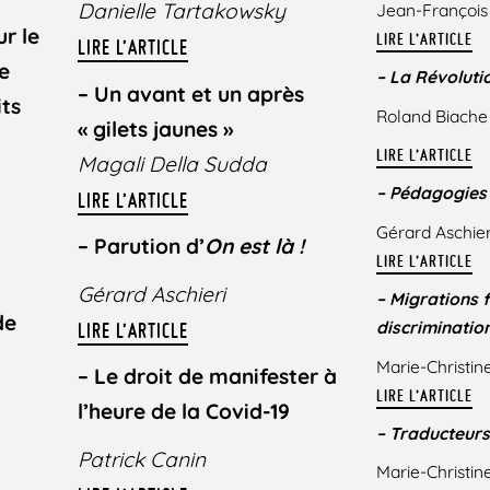
Danielle Tartakowsky
Jean-François
r le
LIRE L’ARTICLE
LIRE L’ARTICLE
e
–
La Révolutio
–
Un avant et un après
its
Roland Biache
« gilets jaunes »
LIRE L’ARTICLE
Magali Della Sudda
– Pédagogies 
LIRE L’ARTICLE
Gérard Aschier
– Parution d’
On est là !
LIRE L’ARTICLE
Gérard Aschieri
– Migrations 
de
discriminatio
LIRE L’ARTICLE
Marie-Christin
–
Le droit de manifester à
LIRE L’ARTICLE
l’heure de la Covid-19
– Traducteur
Patrick Canin
Marie-Christin