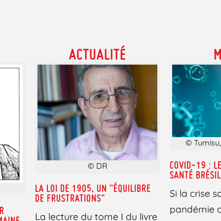
ACTUALITÉ
© Tumisu,
COVID-19 : L
© DR
SANTÉ BRÉSIL
LA LOI DE 1905, UN "ÉQUILIBRE
Si la crise 
DE FRUSTRATIONS"
pandémie de
IR
La lecture du tome I du livre
MAINE