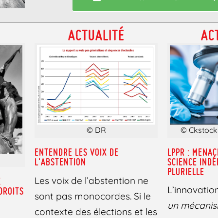
ACTUALITÉ
AC
© Ckstock
© DR
LPPR : MENAC
ENTENDRE LES VOIX DE
SCIENCE IND
L'ABSTENTION
PLURIELLE
Les voix de l’abstention ne
X
L’innovatio
 DROITS
sont pas monocordes. Si le
un mécani
contexte des élections et les