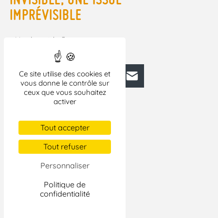
IMPRÉVISIBLE
– Monde, article, 3 pages.
Pour lire cet article,
CLIQUEZ ICI !
Ce site utilise des cookies et
Facebook
Bluesky
Mastodon
LinkedIn
E-mail
vous donne le contrôle sur
ceux que vous souhaitez
activer
Tout accepter
Tout refuser
Personnaliser
Politique de
confidentialité