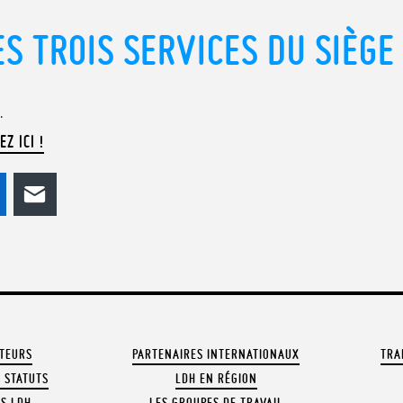
S TROIS SERVICES DU SIÈGE
.
EZ ICI !
odon
LinkedIn
E-mail
ATEURS
PARTENAIRES INTERNATIONAUX
TRA
 STATUTS
LDH EN RÉGION
OS LDH
LES GROUPES DE TRAVAIL