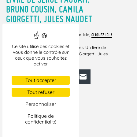
BRUNO COUSIN, CAMILA
GIORGETTI, JULES NAUDET
Note de lecture, 1 page. Pour lire cet article,
CLIQUEZ ICI !
Livre recensé :
Ce site utilise des cookies et
– Ce que les riches pensent des pauvres. Un livre de
vous donne le contrôle sur
Serge Paugam, Bruno Cousin, Camila Giorgetti, Jules
ceux que vous souhaitez
Naudet. Seuil
activer
Facebook
Bluesky
Mastodon
LinkedIn
E-mail
Tout accepter
Tout refuser
Personnaliser
Politique de
confidentialité