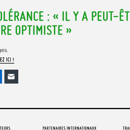
LÉRANCE : « IL Y A PEUT-Ê
TRE OPTIMISTE »
ges.
EZ ICI !
odon
LinkedIn
E-mail
ATEURS
PARTENAIRES INTERNATIONAUX
TRA