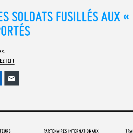
ES SOLDATS FUSILLÉS AUX «
PORTÉS
es.
EZ ICI !
odon
LinkedIn
E-mail
ATEURS
PARTENAIRES INTERNATIONAUX
TRA