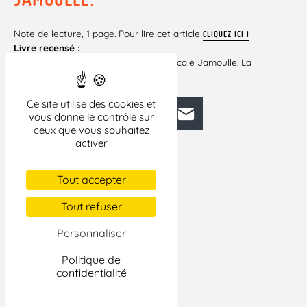
Note de lecture, 1 page. Pour lire cet article
CLIQUEZ ICI !
Livre recensé :
– Par-delà les silences. Un livre de Pascale Jamoulle. La
Découverte.
Ce site utilise des cookies et
Facebook
Bluesky
Mastodon
LinkedIn
E-mail
vous donne le contrôle sur
ceux que vous souhaitez
activer
Tout accepter
Tout refuser
Personnaliser
Politique de
confidentialité