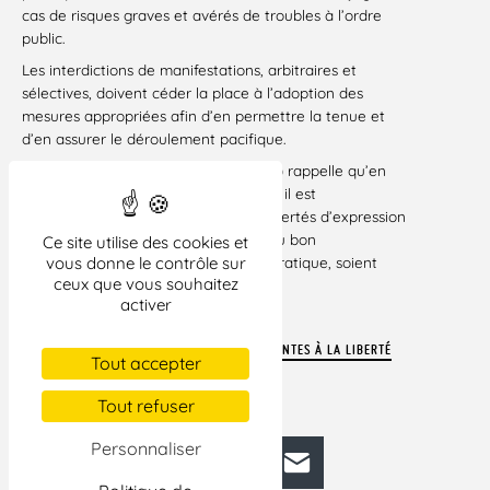
cas de risques graves et avérés de troubles à l’ordre
public.
Les interdictions de manifestations, arbitraires et
sélectives, doivent céder la place à l’adoption des
mesures appropriées afin d’en permettre la tenue et
d’en assurer le déroulement pacifique.
La LDH (Ligue des droits de l’Homme) rappelle qu’en
temps de crise, de douleur et d’effroi, il est
particulièrement important que les libertés d’expression
et de manifestation, indispensables au bon
Ce site utilise des cookies et
fonctionnement d’une société démocratique, soient
vous donne le contrôle sur
ceux que vous souhaitez
respectées.
activer
Paris, le 20 octobre 2023
LIRE LE COMMUNIQUÉ LDH « HALTE AUX ATTEINTES À LA LIBERTÉ
Tout accepter
DE MANIFESTATION » EN PDF.
Tout refuser
Personnaliser
Facebook
Bluesky
Mastodon
LinkedIn
E-mail