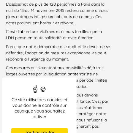
L’assassinat de plus de 120 personnes à Paris dans la
nuit du 13 au 14 novembre 2015 restera comme un des
pires outrages infligé aux habitants de ce pays. Ces
actes provoquent horreur et révolte.
C’est d’abord aux victimes et à leurs familles que la
LDH pense en toute solidarité et avec émotion.
Parce que notre démocratie a le droit et le devoir de se
défendre, l’adoption de mesures exceptionnelles peut
répondre à l’urgence du moment.
Ces mesures qui s’ajoutent aux possibilités déjà très
larges ouvertes par la législation antiterroriste ne
peuvent être appliquées que pour une période limitée
et doivent l’être sans aucune stigmatisation.
C’est ensemble, tous ensemble, que nous devons
Ce site utilise des cookies et
répondre à l’immense défi qui nous est lancé. C’est par
vous donne le contrôle sur
une réaction citoyenne que nous devons réaffirmer
ceux que vous souhaitez
notre volonté de vivre ensemble et de protéger notre
activer
démocratie et nos libertés parce que nous refusons la
peur et parce que les assassins ne gagneront pas.
Tout accepter