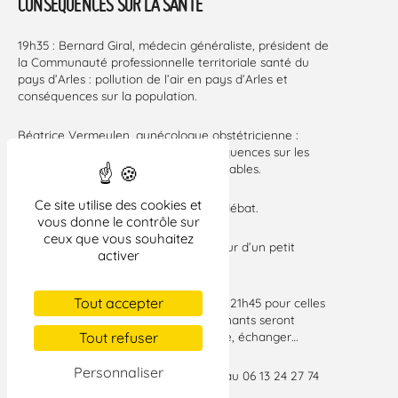
CONSÉQUENCES SUR LA SANTÉ
19h35 : Bernard Giral, médecin généraliste, président de
la Communauté professionnelle territoriale santé du
pays d’Arles : pollution de l’air en pays d’Arles et
conséquences sur la population.
Béatrice Vermeulen, gynécologue obstétricienne :
pollution environnementale et conséquences sur les
femmes enceintes. Solutions envisageables.
Ce site utilise des cookies et
20h : La parole au public. Questions, débat.
vous donne le contrôle sur
ceux que vous souhaitez
20h30 – 21h15 : Verre de l’amitié autour d’un petit
activer
buffet.
Tout accepter
La soirée pourra se prolonger jusqu’à 21h45 pour celles
et ceux qui le souhaitent : les intervenants seront
disponibles pour approfondir, débattre, échanger…
Tout refuser
Personnaliser
Entrée libre et gratuite, informations au 06 13 24 27 74
ou 06 18 19 38 49