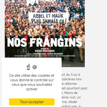
La mort de Malik Oussekine, dans la nuit du 5 au 6
Ce site utilise des cookies et
décembre 1986, suite à des violences policières lors
vous donne le contrôle sur
d’une manifestation contre le projet de réforme
ceux que vous souhaitez
Devaquet (à laquelle Malik ne participait pourtant pas)
activer
fait partie de notre mémoire collective. Moins de
personnes savent qu’au cours de la même nuit, un
Tout accepter
autre jeune Français d’origine algérienne, Abdel
Benyahia, était tué par un officier de police ivre, à