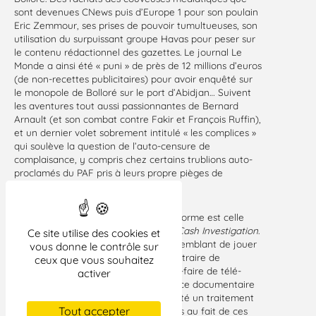
sont devenues CNews puis d’Europe 1 pour son poulain
Eric Zemmour, ses prises de pouvoir tumultueuses, son
utilisation du surpuissant groupe Havas pour peser sur
le contenu rédactionnel des gazettes. Le journal Le
Monde a ainsi été « puni » de près de 12 millions d’euros
(de non-recettes publicitaires) pour avoir enquêté sur
le monopole de Bolloré sur le port d’Abidjan… Suivent
les aventures tout aussi passionnantes de Bernard
Arnault (et son combat contre Fakir et François Ruffin),
et un dernier volet sobrement intitulé « les complices »
qui soulève la question de l’auto-censure de
complaisance, y compris chez certains trublions auto-
proclamés du PAF pris à leurs propre pièges de
connivences.
Musique, commentaire, montage : la forme est celle
des reportages de magazines façon
Cash Investigation
.
Ce site utilise des cookies et
Les auteurs-journalistes ne font pas semblant de jouer
vous donne le contrôle sur
aux cinéastes et revendiquent au contraire de
ceux que vous souhaitez
déployer en long-métrage leur savoir-faire de télé-
activer
journalistes. C’est un peu la limite de ce documentaire
d’enquête, qui aurait sans doute mérité un traitement
Tout accepter
moins formaté. Mais pour qui n’est pas au fait de ces