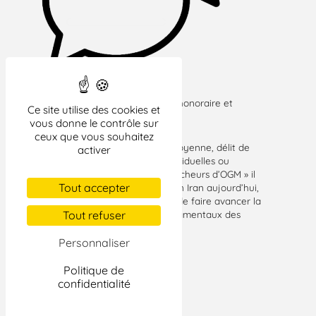
Avec Evelyne Sire-Marin, magistrate honoraire et
Ce site utilise des cookies et
membre du bureau de la LDH.
vous donne le contrôle sur
ceux que vous souhaitez
Désobéissance civique, résistance citoyenne, délit de
activer
solidarité, quand les consciences individuelles ou
collectives contestent la loi. Des « faucheurs d’OGM » il
Tout accepter
y a 20 ans à la révolte des femmes en Iran aujourd’hui,
il n’existe parfois pas d’autre moyen de faire avancer la
société et reconnaître les droits fondamentaux des
Tout refuser
citoyens.
Personnaliser
Politique de
confidentialité