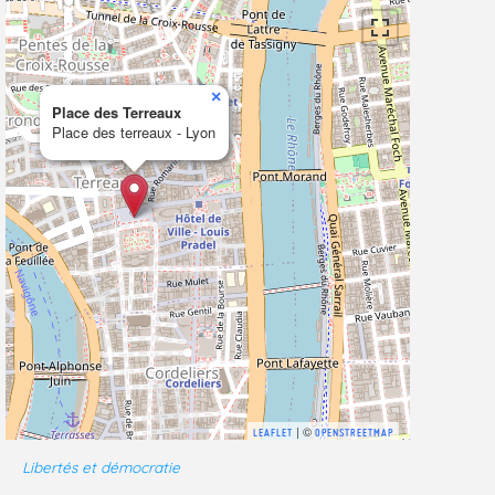
×
Place des Terreaux
Place des terreaux - Lyon
| ©
LEAFLET
OPENSTREETMAP
Libertés et démocratie