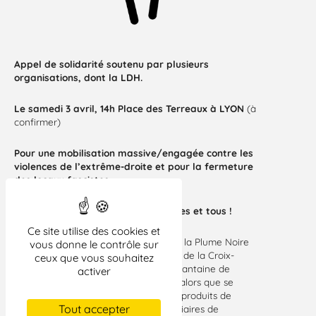
Appel de solidarité soutenu par plusieurs
organisations, dont la LDH.
Le samedi 3 avril, 14h
Place des Terreaux à LYON
(à
confirmer)
Pour une mobilisation massive/engagée contre les
violences de
l’extrême-droite et pour la fermeture
des locaux fascistes.
L’antifascisme est l’affaire de toutes et tous !
Ce site utilise des cookies et
» Le samedi 20 mars à 14h, la librairie la Plume Noire
vous donne le contrôle sur
située au 8 rue Diderot sur les pentes de la Croix-
ceux que vous souhaitez
Rousse, a été attaquée par une cinquantaine de
activer
militants d’extrême-droite cagoulés ; alors que se
tenait dans les locaux une récolte de produits de
Tout accepter
premières nécessités pour les bénéficiaires de