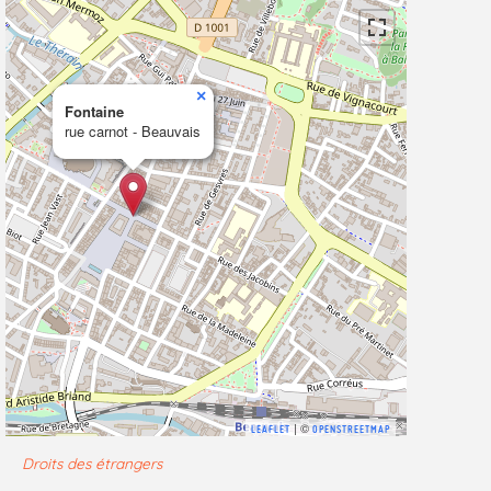
×
Fontaine
rue carnot - Beauvais
| ©
LEAFLET
OPENSTREETMAP
Droits des étrangers