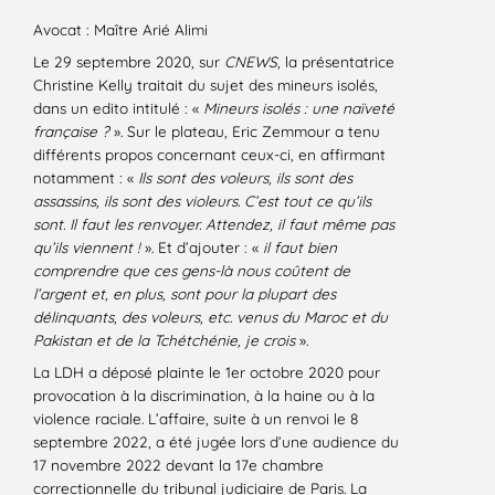
Avocat : Maître Arié Alimi
Le 29 septembre 2020, sur
CNEWS
, la présentatrice
Christine Kelly traitait du sujet des mineurs isolés,
dans un edito intitulé : «
Mineurs isolés : une naïveté
française ?
». Sur le plateau, Eric Zemmour a tenu
différents propos concernant ceux-ci, en affirmant
notamment : «
Ils sont des voleurs, ils sont des
assassins, ils sont des violeurs. C’est tout ce qu’ils
sont. Il faut les renvoyer. Attendez, il faut même pas
qu’ils viennent !
». Et d’ajouter : «
il faut bien
comprendre que ces gens-là nous coûtent de
l’argent et, en plus, sont pour la plupart des
délinquants, des voleurs, etc. venus du Maroc et du
Pakistan et de la Tchétchénie, je crois
».
La LDH a déposé plainte le 1er octobre 2020 pour
provocation à la discrimination, à la haine ou à la
violence raciale. L’affaire, suite à un renvoi le 8
septembre 2022, a été jugée lors d’une audience du
17 novembre 2022 devant la 17e chambre
correctionnelle du tribunal judiciaire de Paris. La