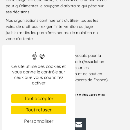
peut qu’alimenter le soupçon d’arbitraire qui pèse sur
ses décisions.
Nos organisations continueront d’utiliser toutes les
voies de droit pour exiger l’intervention du juge
judiciaire dès les premières heures de maintien en
zone d’attente.
Le 25 mars 2022
Organisations signataires :
ADDE (Avocats pour la
défense des droits des étrangers) ; Anafé (Association
Ce site utilise des cookies et
nationale d’assistance aux frontières pour les
vous donne le contrôle sur
étrangers) ; Gisti (Groupe d’information et de soutien
ceux que vous souhaitez
des immigré·es) ; SAF (Syndicat des avocats de France)
activer
; Syndicat de la magistrature.
[1] 5 064 EN 2020, CF.
LE SITE DE L’ANAFÉ
.
[2] ARTICLE L. 341-1 DU CODE L’ENTRÉE ET DU SÉJOUR DES ÉTRANGERS ET DU
Tout accepter
DROIT D’ASILE (CÉSEDA).
[3] CONS. CONST., 9 JANVIER 1980, N° 79-109 DC.
Tout refuser
Personnaliser
Facebook
Bluesky
Mastodon
LinkedIn
E-mail