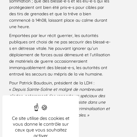
sommation ; que des blessé-e-s et les élu-e-s qui les
protégeaient ont bien été pris-e-s pour cibles par
des tirs de grenades et que la trêve a bien
commencé à 14h08, laissant place au calme durant
une heure.
Emportées par leur récit guerrier, les autorités
publiques ont choisi de ne pas secourir des blessé-e-
s en détresse vitale. Ne pouvant ignorer qu’un
déploiement de forces aussi démesuré et l’utilisation
de matériels de guerre occasionneraient
immanquablement des blessé-e-s, les autorités ont
entravé les secours au mépris de la vie humaine.
Pour Patrick Baudouin, président de la LDH :
«
Depuis Sainte-Soline et malgré de nombreuses
alertes, notamment des rapporteurs spéciaux des
Nations unies, le gouvernement persiste dans une
logique liberticide et autoritaire de criminalisation et
de répression des mobilisations sociales.
»
Ce site utilise des cookies et
vous donne le contrôle sur
Paris, le 10 juillet 2023
ceux que vous souhaitez
activer