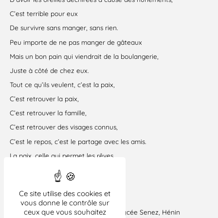
C’est terrible pour eux
De survivre sans manger, sans rien.
Peu importe de ne pas manger de gâteaux
Mais un bon pain qui viendrait de la boulangerie,
Juste à côté de chez eux.
Tout ce qu’ils veulent, c’est la paix,
C’est retrouver la paix,
C’est retrouver la famille,
C’est retrouver des visages connus,
C’est le repos, c’est le partage avec les amis.
La paix, celle qui permet les rêves,
Celle qui rend les projets possibles,
C’est leur vœu le plus cher.
Ce site utilise des cookies et
vous donne le contrôle sur
ceux que vous souhaitez
ère
Aurélie Nutte
, 1
année, CAP EVS, lycée Senez, Hénin