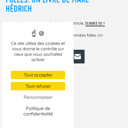
HÉDRICH
Note de lecture, 1 page. Pour lire cet article,
CLIQUEZ ICI !
Livre recensé :
– Les Acquittements scandaleux des Années folles. Un
livre de Marc Hédrich. Michalon.
Ce site utilise des cookies et
vous donne le contrôle sur
ceux que vous souhaitez
Facebook
Bluesky
Mastodon
LinkedIn
E-mail
activer
Tout accepter
Tout refuser
Personnaliser
Politique de
confidentialité