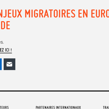
NJEUX MIGRATOIRES EN EUR
NDE
s.
EZ ICI !
odon
LinkedIn
E-mail
ATEURS
PARTENAIRES INTERNATIONAUX
TRA