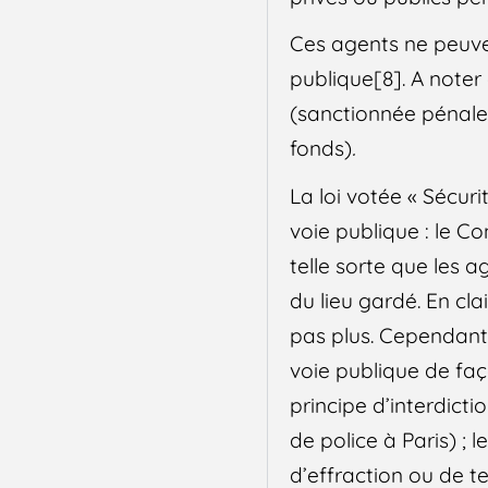
Ces agents ne peuvent
publique[8]. A noter 
(sanctionnée pénalem
fonds)
.
La loi votée « Sécuri
voie publique : le Co
telle sorte que les 
du lieu gardé. En cla
pas plus. Cependant, 
voie publique de faç
principe d’interdicti
de police à Paris) ; 
d’effraction ou de t