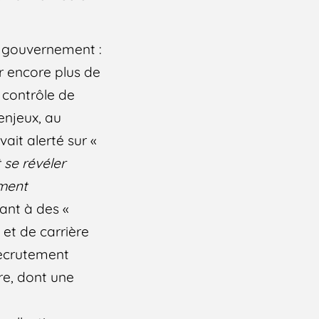
du gouvernement :
er encore plus de
 contrôle de
 enjeux, au
ait alerté sur «
 se révéler
ment
ant à des «
 et de carrière
recrutement
re, dont une