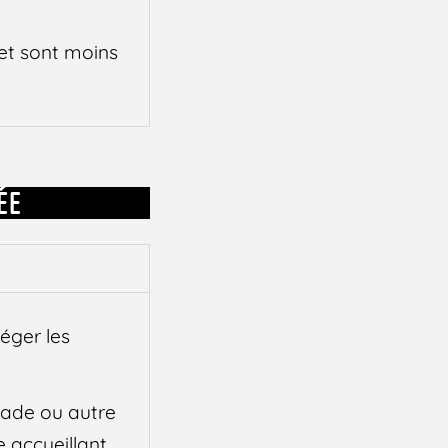
 et sont moins
ÉE
téger les
stade ou autre
e accueillant