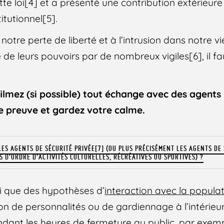
e loi[4] et a présenté une contribution extérieure 
itutionnel[5].
notre perte de liberté et à l’intrusion dans notre vi
re de leurs pouvoirs par de nombreux vigiles[6], il f
ilmez (si possible) tout échange avec des agents 
e preuve et gardez votre calme.
LES AGENTS DE SÉCURITÉ PRIVÉE[7] (OU PLUS PRÉCISÉMENT LES AGENTS DE
 D’ORDRE D’ACTIVITÉS CULTURELLES, RÉCRÉATIVES OU SPORTIVES) ?
ici que des hypothèses d’
interaction avec la popula
ion de personnalités ou de gardiennage à l’intérieu
ndant les heures de fermeture au public, par exemp