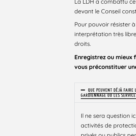
La LDH a combattu cett
devant le Conseil const
Pour pouvoir résister à 
interprétation très lib
droits.
Enregistrez ou mieux f
vous préconstituer un
QUE PEUVENT DÉJÀ FAIRE 
GARDIENNAGE OU LES SERVICES
Il ne sera question 
activités de protect
privés ou publics pe