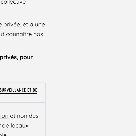
collective
e privée, et à une
aut connaître nos
privés, pour
 SURVEILLANCE ET DE
tion
et non des
r de locaux
le.