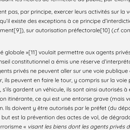
 pas, par principe, exercer leurs activités sur la v
qu’il existe des exceptions à ce principe d’interdict
ent[9]), sur autorisation préfectorale[10] (
cf
. co
té globale »[11] voulait permettre aux agents privés
nseil constitutionnel a émis une réserve d’interprét
agents privés ne peuvent aller sur une voie publiqu
ir, ils peuvent en faire le tour, y compris sur la voi
s’ils gardent un véhicule, ils sont ainsi autorisés à 
on itinérante, ce qui est une entorse grave (mais v
on. Ils doivent y être autorisés par le préfet (du dé
le but est la prévention des actes de vol, de dégrad
errorisme «
visant les biens dont les agents privés d