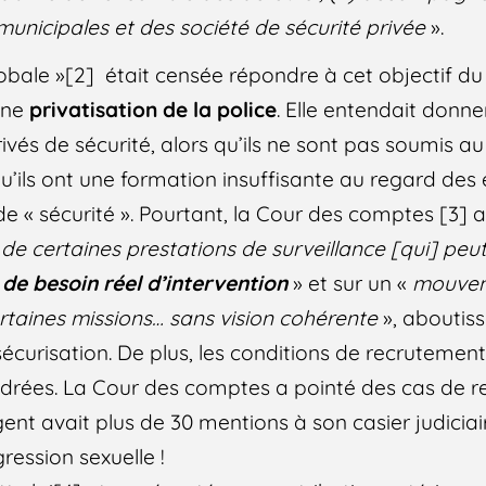
municipales et des société de sécurité privée
».
 globale »[2] était censée répondre à cet objectif 
’une
privatisation de la police
. Elle entendait donn
vés de sécurité, alors qu’ils ne sont pas soumis au
t qu’ils ont une formation insuffisante au regard des
de « sécurité ». Pourtant, la Cour des comptes [3] av
de certaines prestations de surveillance [qui] peut
de besoin réel d’intervention
» et sur un «
mouve
ertaines missions… sans vision cohérente
», aboutiss
sécurisation. De plus, les conditions de recrutement
adrées. La Cour des comptes a pointé des cas de 
ent avait plus de 30 mentions à son casier judiciai
ession sexuelle !