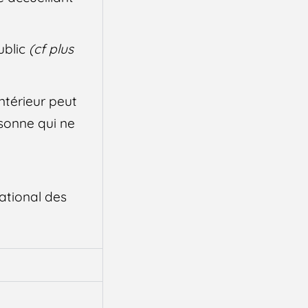
ublic
(cf plus
ntérieur peut
rsonne qui ne
ational des