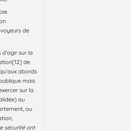
oie
ion
nvoyeurs de
 d’agir sur la
ation[12] de
e qu’aux abords
e publique mais
exercer sur la
alidée) au
partement, ou
ation,
e sécurité ont