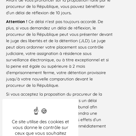
procureur de la République, vous pouvez bénéficier
d’un délai de réflexion de 10 jours
.
Attention !
Ce délai n’est pas toujours accordé. De
plus, si vous demandez un délai de réflexion, le
procureur de la République peut vous présenter devant
le juge des libertés et de la détention (JLD). Le juge
peut alors ordonner votre placement sous contrôle
judiciaire, votre assignation à résidence sous
surveillance électronique, ou à titre exceptionnel et si
la peine est égale ou supérieure à 2 mois
d’emprisonnement ferme, votre détention provisoire
jusqu’à votre nouvelle comparution devant le
procureur de la République.
Si vous acceptez la proposition du procureur de la
République, vous serez convoqué dans un délai
inférieur ou égal à 1 mois devant le tribunal afin
d’homologuer la proposition. Le jour rendra une
ordonnance le jour même qui aura les effets d’un
Ce site utilise des cookies et
jugement de condamnation Elle est immédiatement
vous donne le contrôle sur
exécutoire.
ceux que vous souhaitez