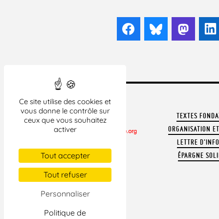
Facebook
Bluesky
Mast
Ce site utilise des cookies et
vous donne le contrôle sur
TEXTES FOND
ceux que vous souhaitez
ORGANISATION ET
activer
LETTRE D'INF
CONTACTER LA LDH
Tout accepter
ÉPARGNE SOLI
REVUE DE PRESSE
ARCHIVES
Tout refuser
MENTIONS LÉGALES
Personnaliser
Politique de