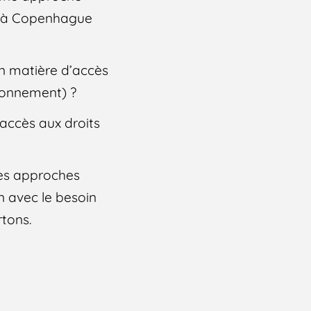
té à Copenhague
en matière d’accès
ironnement) ?
’accès aux droits
des approches
n avec le besoin
rtons.