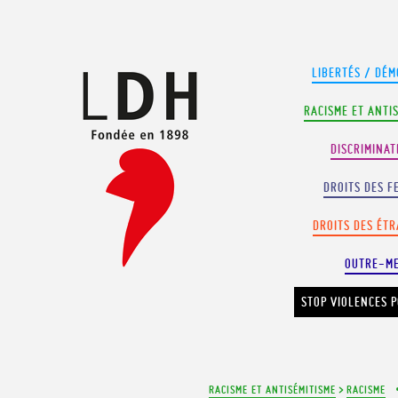
Panneau de gestion des cookies
LIBERTÉS / DÉM
RACISME ET ANTI
DISCRIMINAT
DROITS DES F
DROITS DES ÉT
OUTRE-M
STOP VIOLENCES P
RACISME ET ANTISÉMITISME
>
RACISME