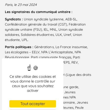
Paris, le 23 mai 2024
Les signataires du communiqué unitaire :
Syndicats :
Union syndicale lycéenne, AEB-SL,
Confédération générale du travail (CGT), Fédération
syndicale unitaire (FSU), IEL, MNL, Union syndicale
solidaires, Solidaires étudiant·es, ULK, Unef, Union
étudiante, UPL.
Partis politiques :
Génération·s, La France insoumise,
Les écologistes – EELV, NPA L’Anticapitaliste, NPA
Révolutionnaire, Parti communiste français, Parti
socialiste, Parti ouvrier indépendant, PEPS, REV,
Révolution permanente.
Associations et collectifs
: Attac, LDH (Ligue des droits
Ce site utilise des cookies et
de l’Homme), Urgence Palestine
vous donne le contrôle sur
ceux que vous souhaitez
Organisations de jeunesse :
FJR, Jeune garde,
activer
Mouvement des jeunes communistes, Jeunes
génération·s, Jeunes insoumis·es, Jeunes NPA
L’Anticapitaliste, Jeunes NPA Révolutionnaire, Jeunes
Tout accepter
socialistes, Jeunes écologistes, PEPS Jeunes, Peule