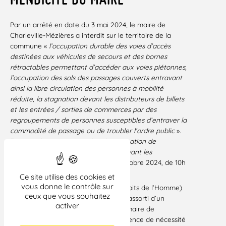
Par un arrêté en date du 3 mai 2024, le maire de
Charleville-Mézières a interdit sur le territoire de la
commune «
l’occupation durable des voies d’accès
destinées aux véhicules de secours et des bornes
rétractables permettant d’accéder aux voies piétonnes,
l’occupation des sols des passages couverts entravant
ainsi la libre circulation des personnes à mobilité
réduite, la stagnation devant les distributeurs de billets
et les entrées / sorties de commerces par des
regroupements de personnes susceptibles d’entraver la
commodité de passage ou de troubler l’ordre public
».
En outre, le maire a interdit «
la stagnation de
personnes sur ces mêmes sites et devant les
immeubles
» du 15 mai 2024 au 31 octobre 2024, de 10h
à 22h30.
Ce site utilise des cookies et
vous donne le contrôle sur
Le 3 juillet 2024, la LDH (Ligue des droits de l’Homme)
ceux que vous souhaitez
a introduit un recours en annulation, assorti d’un
activer
référé-suspension contre l’arrêté du maire de
Charleville-Mézières en relevant l’absence de nécessité